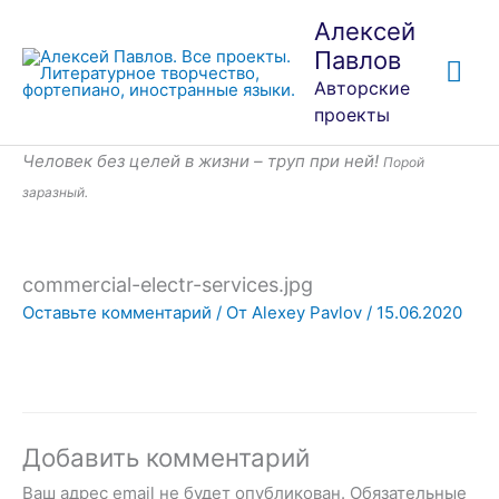
Перейти
Гла
Алексей
к
Павлов
ме
содержимому
Авторские
проекты
Человек без целей в жизни – труп при ней!
Порой
заразный.
commercial-electr-services.jpg
Оставьте комментарий
/ От
Alexey Pavlov
/
15.06.2020
Добавить комментарий
Ваш адрес email не будет опубликован.
Обязательные