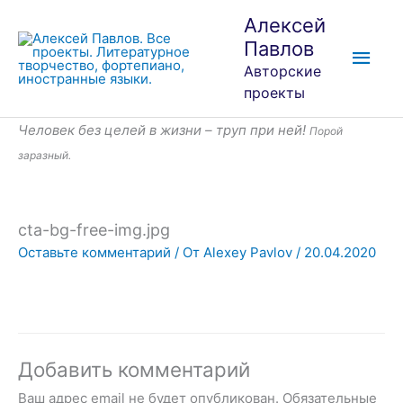
Перейти
Глав
Алексей
к
Павлов
мен
содержимому
Авторские
проекты
Человек без целей в жизни – труп при ней!
Порой
заразный.
cta-bg-free-img.jpg
Оставьте комментарий
/ От
Alexey Pavlov
/
20.04.2020
Добавить комментарий
Ваш адрес email не будет опубликован.
Обязательные