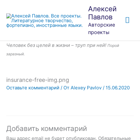
Перейти
Гла
Алексей
к
Павлов
ме
содержимому
Авторские
проекты
Человек без целей в жизни – труп при ней!
Порой
заразный.
insurance-free-img.png
Оставьте комментарий
/ От
Alexey Pavlov
/
15.06.2020
Добавить комментарий
Ваш адрес email не будет опубликован.
Обязательные